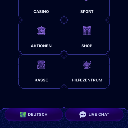
CASINO
SPORT
AKTIONEN
SHOP
KASSE
HILFEZENTRUM
DEUTSCH
LIVE CHAT