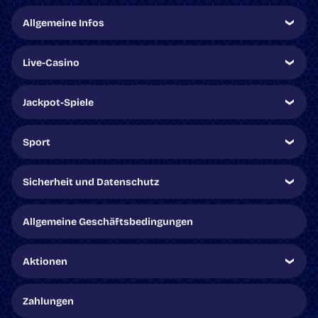
Allgemeine Infos
Live-Casino
Jackpot-Spiele
Sport
Sicherheit und Datenschutz
Allgemeine Geschäftsbedingungen
Aktionen
Zahlungen