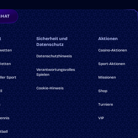
CHAT
t
Sicherheit und
Aktionen
Datenschutz
wetten
Casino-Aktionen
Datenschutzhinweis
Wetten
Sport-Aktionen
Verantwortungsvolles
Spielen
ller Sport
Missionen
Cookie-Hinweis
ll
Shop
s
Turniere
tennis
VIP
tball