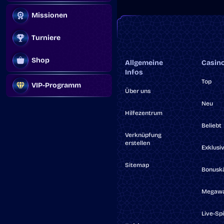
Missionen
Turniere
Shop
Allgemeine
Casin
Infos
Top
VIP-Programm
Über uns
Neu
Hilfezentrum
Beliebt
Verknüpfung
erstellen
Exklusi
Sitemap
Bonusk
Megaw
Live-Spi