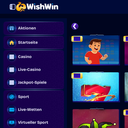
Aktionen
Neu
N
Startseite
Casino
Live-Casino
Neu
Jackpot-Spiele
Sport
Live-Wetten
N
Virtueller Sport