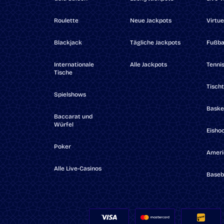
Roulette
Neue Jackpots
Virtue
Blackjack
Tägliche Jackpots
Fußba
Internationale
Alle Jackpots
Tenni
Tische
Tisch
Spielshows
Baske
Baccarat und
Würfel
Eisho
Poker
Ameri
Alle Live-Casinos
Baseb