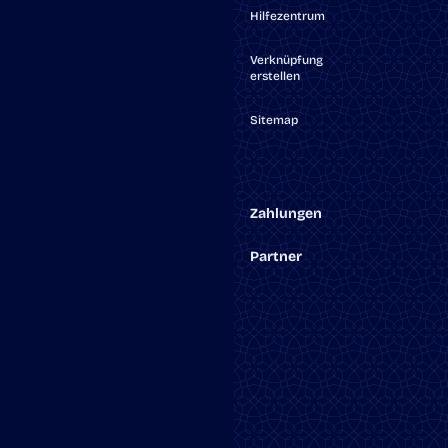
Hilfezentrum
Verknüpfung
erstellen
Sitemap
Zahlungen
Partner