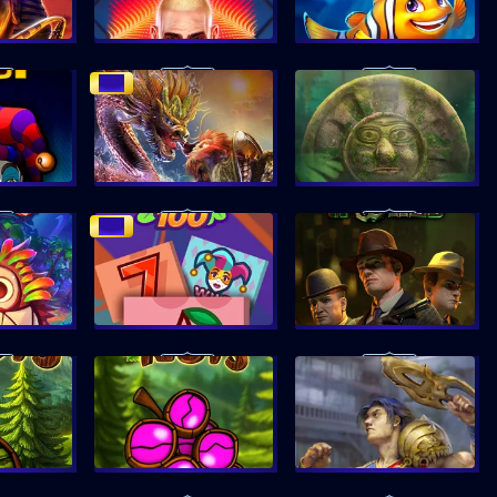
Neu
Neu