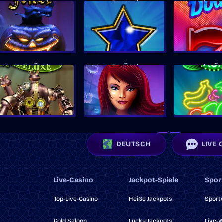
DEUTSCH
LIVE 
Live-Casino
Jackpot-Spiele
Spor
Top-Live-Casino
Heiße Jackpots
Sport
Gold Saloon
Lucky Jackpots
Live-