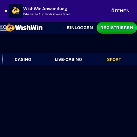
WishWin Anwendung
ÖFFNEN
Erhalte die App für das beste Spiel
EINLOGGEN
REGISTRIEREN
CASINO
LIVE-CASINO
SPORT